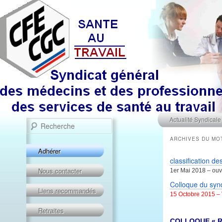
Menu principal
Recherche
Aller au contenu prin
Aller au contenu sec
Actualité Syndicale
ARCHIVES DU MO
Adhérer
classification de
Nous contacter
1er Mai 2018 – ou
Colloque du synd
Liens recommandés
15 Octobre 2015 –
Retraites
COLLOQUE « R