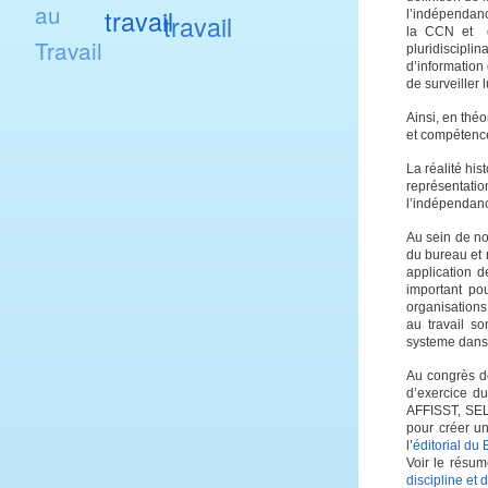
au
travail
l’indépendanc
travail
la CCN et da
Travail
pluridiscipl
d’information 
de surveiller 
Ainsi, en thé
et compétenc
La réalité hi
représentat
l’indépendan
Au sein de no
du bureau et 
application d
important po
organisations
au travail s
systeme dans l
Au congrès d
d’exercice d
AFFISST, SEL
pour créer un
l’
éditorial du 
Voir le résu
discipline et 