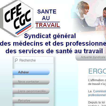
Menu principal
Recherche
Aller au contenu prin
Aller au contenu sec
Actualité Syndicale
ERGO
Adhérer
L’affirmation
Nous contacter
de travail n’a
Liens recommandés
La
Commissio
professionnel
Retraites
Depuis la loi