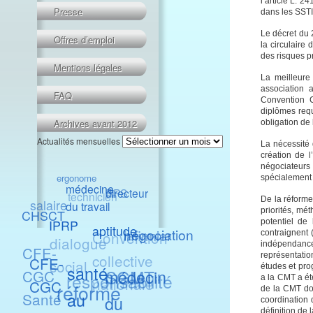
l’article L. 2
Presse
dans les SSTI
Le décret du 2
Offres d’emploi
la circulaire
des risques p
Mentions légales
La meilleure 
association 
FAQ
Convention C
diplômes requ
Archives avant 2012
obligation de
Actualités mensuelles
La nécessité 
création de 
négociateurs
ergonome
spécialement
médecine
directeur
RPS
technicien
De la réforme
salaire
du travail
priorités, mé
CHSCT
potentiel de 
IPRP
aptitude
négociation
infirmier
Convention
contraignent 
dialogue
indépendance
CFE-
collective
représentatio
CFE-
social
études et pro
santé
médecin
SGMT
CGC
responsabilité
a la CMT a ét
nationale
CGC
réforme
de la CMT doi
Santé
au
du
coordination 
définition de