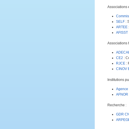
Associations e
Commissi
SELF
: 
ARTEE
AFISST
Associations 
ADECA
CE2
: C
RJCE
: 
CINOV 
Institutions p
Agence 
AFNOR 
Recherche :
GDR CNR
ARPEGE 