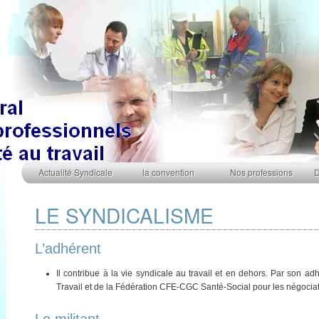
Menu principal
Aller au contenu principal
Aller au contenu secondaire
Actualité Syndicale
la convention
Nos professions
D
LE SYNDICALISME
L’adhérent
Il contribue à la vie syndicale au travail et en dehors. Par son a
Travail et de la Fédération CFE-CGC Santé-Social pour les négociat