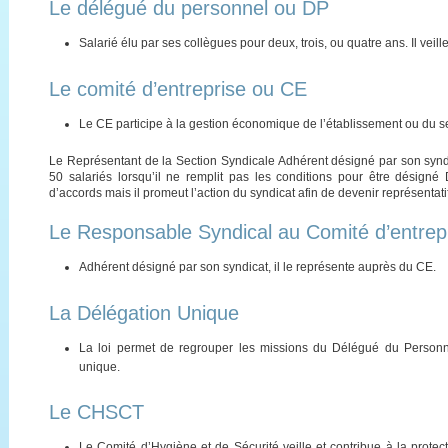
Le délégué du personnel ou DP
Salarié élu par ses collègues pour deux, trois, ou quatre ans. Il veill
Le comité d’entreprise ou CE
Le CE participe à la gestion économique de l’établissement ou du se
Le Représentant de la Section Syndicale Adhérent désigné par son syndic
50 salariés lorsqu’il ne remplit pas les conditions pour être désigné 
d’accords mais il promeut l’action du syndicat afin de devenir représentat
Le Responsable Syndical au Comité d’entre
Adhérent désigné par son syndicat, il le représente auprès du CE.
La Délégation Unique
La loi permet de regrouper les missions du Délégué du Person
unique.
Le CHSCT
Le Comité d’Hygiène et de Sécurité veille et contribue à la protect