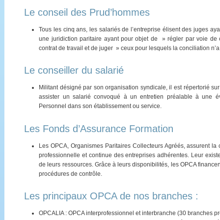
Le conseil des Prud’hommes
Tous les cinq ans, les salariés de l’entreprise élisent des juges ayan
une juridiction paritaire ayant pour objet de » régler par voie de 
contrat de travail et de juger » ceux pour lesquels la conciliation n’a
Le conseiller du salarié
Militant désigné par son organisation syndicale, il est répertorié su
assister un salarié convoqué à un entretien préalable à une é
Personnel dans son établissement ou service.
Les Fonds d’Assurance Formation
Les OPCA, Organismes Paritaires Collecteurs Agréés, assurent la co
professionnelle et continue des entreprises adhérentes. Leur exis
de leurs ressources. Grâce à leurs disponibilités, les OPCA finance
procédures de contrôle.
Les principaux OPCA de nos branches :
OPCALIA : OPCA interprofessionnel et interbranche (30 branches pr