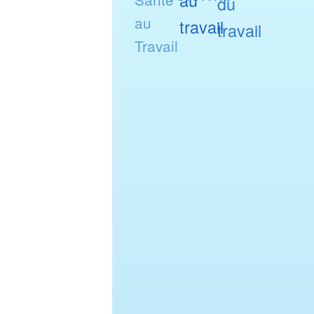
au
du
au
travail
travail
Travail