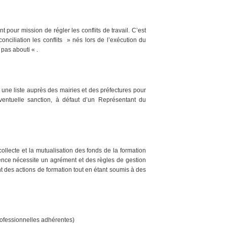
t pour mission de régler les conflits de travail. C’est
conciliation les conflits » nés lors de l’exécution du
 pas abouti « .
r une liste auprès des mairies et des préfectures pour
ventuelle sanction, à défaut d’un Représentant du
llecte et la mutualisation des fonds de la formation
tence nécessite un agrément et des règles de gestion
nt des actions de formation tout en étant soumis à des
ofessionnelles adhérentes)