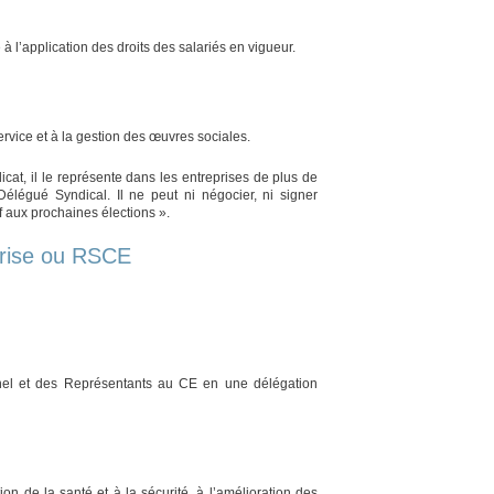
e à l’application des droits des salariés en vigueur.
rvice et à la gestion des œuvres sociales.
at, il le représente dans les entreprises de plus de
Délégué Syndical. Il ne peut ni négocier, ni signer
if aux prochaines élections ».
prise ou RSCE
nel et des Représentants au CE en une délégation
ion de la santé et à la sécurité, à l’amélioration des