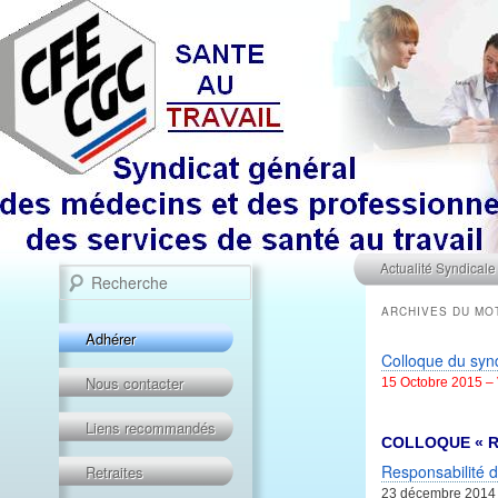
Menu principal
Recherche
Aller au contenu prin
Aller au contenu sec
Actualité Syndicale
ARCHIVES DU MO
Adhérer
Colloque du synd
Nous contacter
15 Octobre 2015 –
Liens recommandés
COLLOQUE « R
Responsabilité d
Retraites
23 décembre 2014 