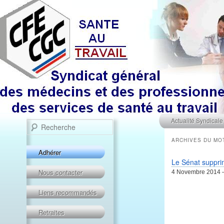
Menu principal
Recherche
Aller au contenu prin
Aller au contenu sec
Actualité Syndicale
ARCHIVES DU MO
Adhérer
Le Sénat supprim
Nous contacter
4 Novembre 2014 –
Liens recommandés
Retraites