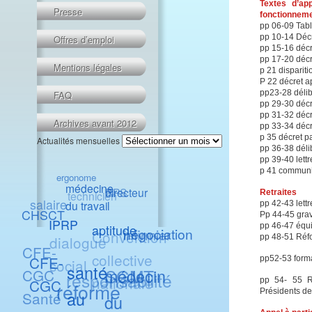
Textes d’ap
Presse
fonctionnemen
pp 06-09 Tabl
pp 10-14 Déc
Offres d’emploi
pp 15-16 déc
pp 17-20 décr
Mentions légales
p 21 dispariti
P 22 décret a
pp23-28 délib
FAQ
pp 29-30 décr
pp 31-32 décr
Archives avant 2012
pp 33-34 déc
p 35 décret p
Actualités mensuelles
pp 36-38 déli
pp 39-40 lett
p 41 communiq
ergonome
médecine
RPS
directeur
Retraites
technicien
salaire
du travail
pp 42-43 lettr
CHSCT
Pp 44-45 grav
IPRP
pp 46-47 équi
aptitude
infirmier
négociation
Convention
dialogue
pp 48-51 Réfo
CFE-
collective
CFE-
pp52-53 forma
social
santé
CGC
SGMT
médecin
responsabilité
nationale
pp 54- 55 Ra
CGC
réforme
Présidents de
Santé
au
du