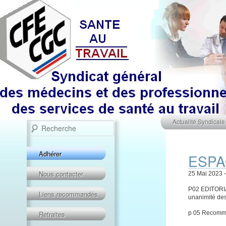
Menu principal
Recherche
Aller au contenu prin
Aller au contenu sec
Actualité Syndicale
Adhérer
ESPA
Nous contacter
25 Mai 2023 – 
P02 EDITORIA
Liens recommandés
unanimité des 
Retraites
p 05 Recomman