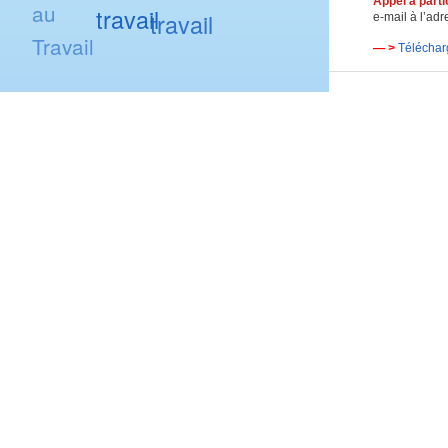
App
el
à
p
arti
au
travail
travail
e-mail à l’ad
Travail
— >
Téléchar